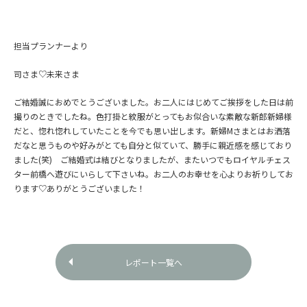
担当プランナーより
司さま♡未来さま
ご結婚誠におめでとうございました。お二人にはじめてご挨拶をした日は前
撮りのときでしたね。色打掛と紋服がとってもお似合いな素敵な新郎新婦様
だと、惚れ惚れしていたことを今でも思い出します。新婦Mさまとはお洒落
だなと思うものや好みがとても自分と似ていて、勝手に親近感を感じており
ました(笑) ご結婚式は結びとなりましたが、またいつでもロイヤルチェス
ター前橋へ遊びにいらして下さいね。お二人のお幸せを心よりお祈りしてお
ります♡ありがとうございました！
レポート一覧へ