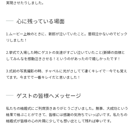
実現させたりしました。
心に残っている場面
1.ムービー上映のときに、新郎が泣いていたこと。普段泣かないのでビック
リしました！
2.挙式で入場した時にゲストの友達がすごい泣いていたこと(新婦の目標と
してみんなを感動泣きさせる！というのがあったので嬉しかったです！
3.式前の写真撮影の時、チャペルに光がさしてて凄くキレイで…今でも覚え
てます。今までで一番キレイだと思いました！
ゲストの皆様へメッセージ
私たちの結婚式にご列席頂きありがとうございました。無事、大成功という
結果で結ぶことができて、皆様には感謝の気持ちでいっぱいです。私たちの
結婚式が皆様の心の片隅に少しでも想い出として残れば幸いです。