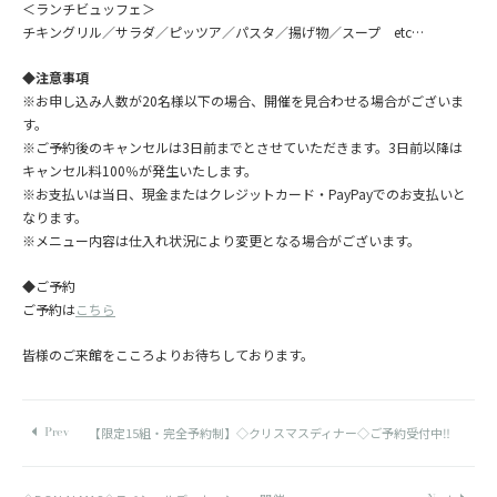
＜ランチビュッフェ＞
チキングリル／サラダ／ピッツア／パスタ／揚げ物／スープ etc…
◆注意事項
※お申し込み人数が20名様以下の場合、開催を見合わせる場合がございま
す。
※ご予約後のキャンセルは3日前までとさせていただきます。3日前以降は
キャンセル料100％が発生いたします。
※お支払いは当日、現金またはクレジットカード・PayPayでのお支払いと
なります。
※メニュー内容は仕入れ状況により変更となる場合がございます。
◆ご予約
ご予約は
こちら
皆様のご来館をこころよりお待ちしております。
【限定15組・完全予約制】◇クリスマスディナー◇ご予約受付中‼