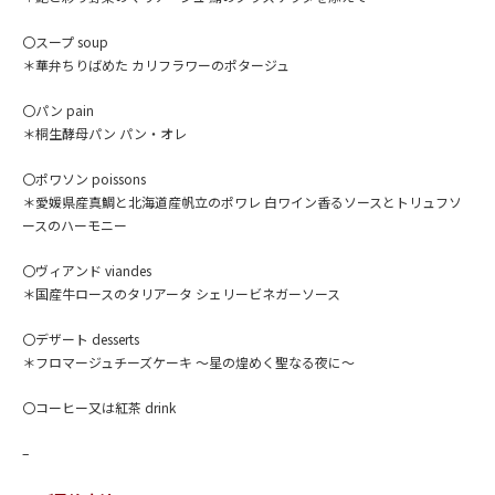
〇スープ soup
＊華弁ちりばめた カリフラワーのポタージュ
〇パン pain
＊桐生酵母パン パン・オレ
〇ポワソン poissons
＊愛媛県産真鯛と北海道産帆立のポワレ 白ワイン香るソースとトリュフソ
ースのハーモニー
〇ヴィアンド viandes
＊国産牛ロースのタリアータ シェリービネガーソース
〇デザート desserts
＊フロマージュチーズケーキ ～星の煌めく聖なる夜に～
〇コーヒー又は紅茶 drink
–