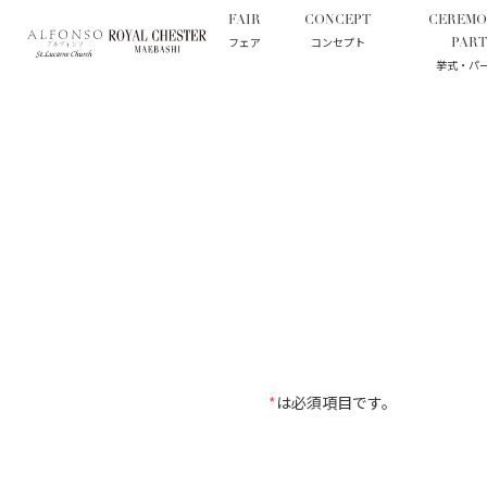
FAIR
CONCEPT
CEREMO
トップ
イベント予約 ハロウィン
フェア
コンセプト
PART
挙式・パ
*
は必須項目です。