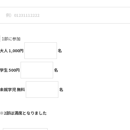
1部に参加
大人 1,000円
名
学生 500円
名
未就学児 無料
名
※2部は満席となりました