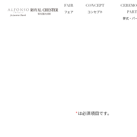
FAIR
CONCEPT
CEREMO
トップ
イベント予約 ビアフェスタ
フェア
コンセプト
PART
挙式・パ
*
は必須項目です。